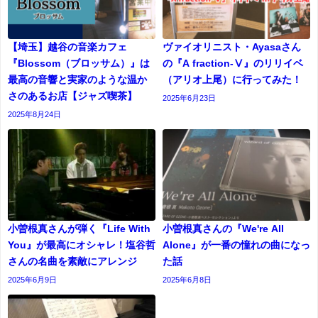
【埼玉】越谷の音楽カフェ
ヴァイオリニスト・Ayasaさん
『Blossom（ブロッサム）』は
の『A fraction-Ⅴ』のリリイベ
最高の音響と実家のような温か
（アリオ上尾）に行ってみた！
さのあるお店【ジャズ喫茶】
2025年6月23日
2025年8月24日
小曽根真さんが弾く『Life With
小曽根真さんの『We're All
You』が最高にオシャレ！塩谷哲
Alone』が一番の憧れの曲になっ
さんの名曲を素敵にアレンジ
た話
2025年6月9日
2025年6月8日