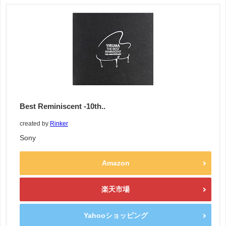
Best Reminiscent -10th..
created by
Rinker
Sony
Amazon
楽天市場
Yahooショッピング