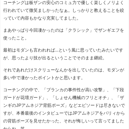
コーチングは板ザンの安心のコミュ力で優しく楽しくノリよく
行われていて微笑ましかったなぁ。しっかりと教えることを絞
っていて内容もかなり充実してました。
まあやっぱり今回凄かったのは「クラシック」でザンギエフを
使ったこと。
最初はモダンも言われれば...という風に思っていたみたいです
が、思ったより技が出るということでそのまま継続。
それであれだけスクリューなんかを出していたのは、モダンが
多い中で凄かったポイントかと思います。
コーチングの中で、「ブランカの事件性が高い攻撃」、「下段
ガードが花壇ガード」、「しょせん機械のフリとオチ」、「ザ
ンギのJPアムネジア背筋ポーズ」などエピソードは尽きないで
すが、本番最後のインタビューではJPアムネジアをパリィから
の背筋ポーズを見せたかった、それが悔しいって言ってました
からね。笑