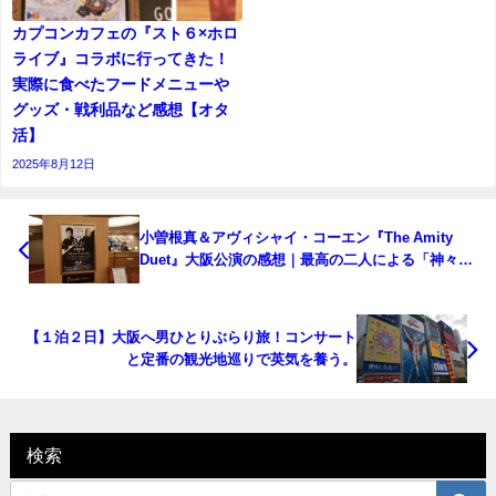
カプコンカフェの『スト６×ホロ
ライブ』コラボに行ってきた！
実際に食べたフードメニューや
グッズ・戦利品など感想【オタ
活】
2025年8月12日
小曽根真＆アヴィシャイ・コーエン『The Amity
Duet』大阪公演の感想｜最高の二人による「神々の
遊び」【住友生命いずみホール｜2023.10.13.】
【１泊２日】大阪へ男ひとりぶらり旅！コンサート
と定番の観光地巡りで英気を養う。
検索