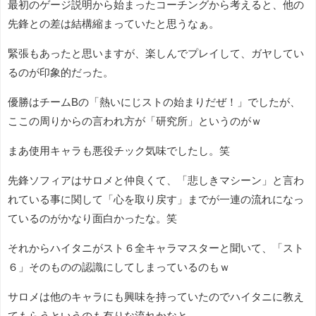
最初のゲージ説明から始まったコーチングから考えると、他の
先鋒との差は結構縮まっていたと思うなぁ。
緊張もあったと思いますが、楽しんでプレイして、ガヤしてい
るのが印象的だった。
優勝はチームBの「熱いにじストの始まりだぜ！」でしたが、
ここの周りからの言われ方が「研究所」というのがｗ
まあ使用キャラも悪役チック気味でしたし。笑
先鋒ソフィアはサロメと仲良くて、「悲しきマシーン」と言わ
れている事に関して「心を取り戻す」までが一連の流れになっ
ているのがかなり面白かったな。笑
それからハイタニがスト６全キャラマスターと聞いて、「スト
６」そのものの認識にしてしまっているのもｗ
サロメは他のキャラにも興味を持っていたのでハイタニに教え
てもらうというのも有りな流れかなと。