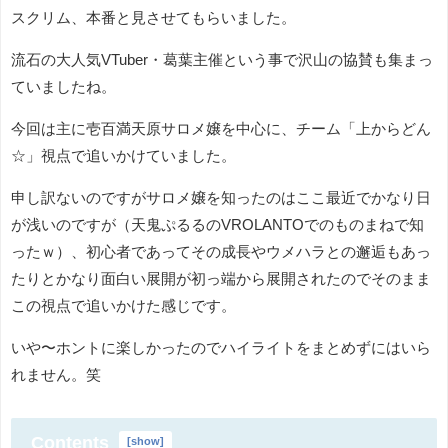
スクリム、本番と見させてもらいました。
流石の大人気VTuber・葛葉主催という事で沢山の協賛も集まっ
ていましたね。
今回は主に壱百満天原サロメ嬢を中心に、チーム「上からどん
☆」視点で追いかけていました。
申し訳ないのですがサロメ嬢を知ったのはここ最近でかなり日
が浅いのですが（天鬼ぷるるのVROLANTOでのものまねで知
ったｗ）、初心者であってその成長やウメハラとの邂逅もあっ
たりとかなり面白い展開が初っ端から展開されたのでそのまま
この視点で追いかけた感じです。
いや〜ホントに楽しかったのでハイライトをまとめずにはいら
れません。笑
Contents
[
show
]