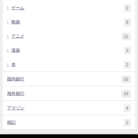
ゲーム
2
映画
8
アニメ
11
漫画
3
本
2
国内旅行
32
海外旅行
19
アマゾン
4
雑記
2