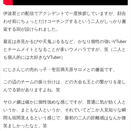
伊波君との配信でアクシデントで一度挨拶していますが、顔合
わせ前にちょっとだけコーチングするという二人がしっかり邂
逅する回が設けられました。
最近は赤見かるびや天鬼ぷるるなど、かなり個性の強いVTuber
とチームメイトとなることが多いウメハラですが、笑（二人と
も個人的には大好きなVTuber）
にじさんじの売れっ子・壱百満天原サロメとの邂逅です。
この辺のチームの振り分けは、どの大会も王との繋がりを楽し
んでる節がありますよね。笑
サロメ嬢は確かに個性強めな感じですが、普通に気が効く人と
いうか、まともな人というか、それでいてどこか人見知りな瞬
間も垣間見えるという感じで、最初の二人の距離感はなんか微
笑ましかったなと。笑