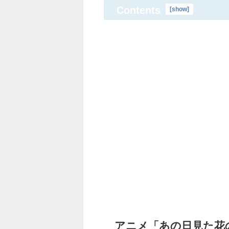
Contents
[
show
]
アニメ「あの日見た花