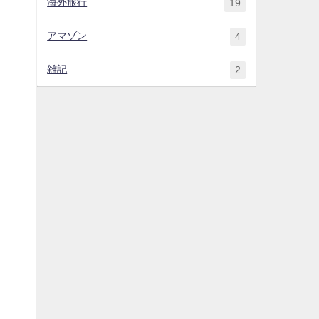
海外旅行
19
アマゾン
4
雑記
2