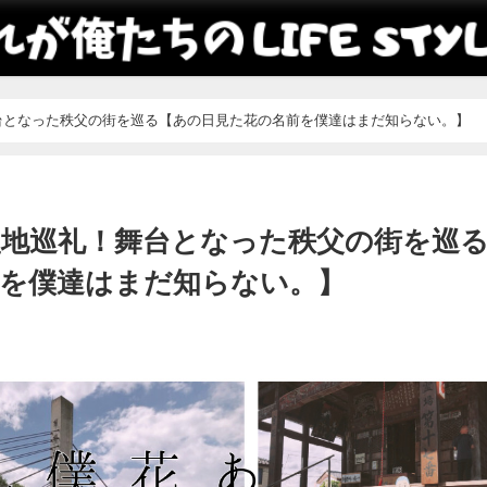
台となった秩父の街を巡る【あの日見た花の名前を僕達はまだ知らない。】
聖地巡礼！舞台となった秩父の街を巡
前を僕達はまだ知らない。】