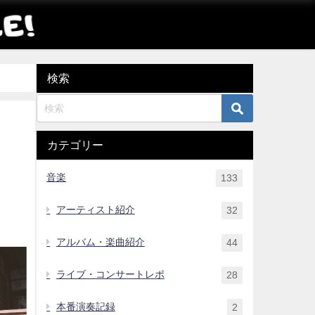
検索
カテゴリー
る
音楽
133
アーティスト紹介
32
アルバム・楽曲紹介
44
ライブ・コンサートレポ
28
本番演奏記録
2