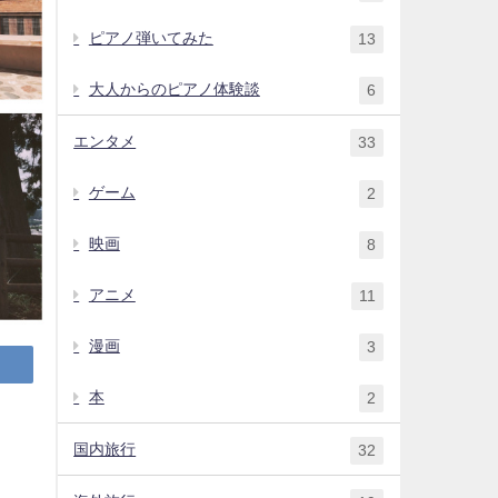
ピアノ弾いてみた
13
大人からのピアノ体験談
6
エンタメ
33
ゲーム
2
映画
8
アニメ
11
漫画
3
本
2
国内旅行
32