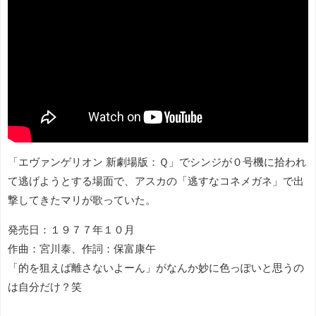
「エヴァンゲリオン 新劇場版：Ｑ」でシンジが０号機に拾われ
て逃げようとする場面で、アスカの「逃すなコネメガネ」で出
撃してきたマリが歌っていた。
発売日：１９７７年１０月
作曲：宮川泰、作詞：保富康午
「的を狙えば離さないよーん」がなんか妙に色っぽいと思うの
は自分だけ？笑