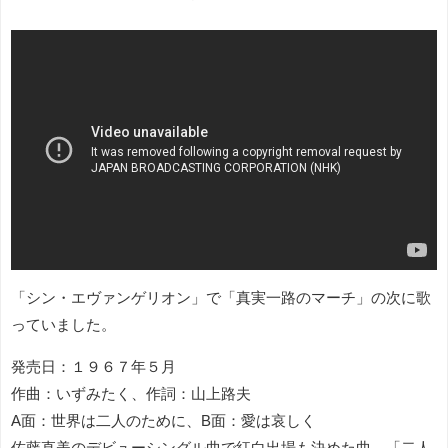
「シン・エヴァンゲリオン」で「真実一路のマーチ」の次に歌
っていました。
発売日：１９６７年５月
作曲：いずみたく、作詞：山上路夫
A面：世界は二人のために、B面：愛は哀しく
佐藤直美のデビューシングル曲で紅白出場も決めた曲。「二人