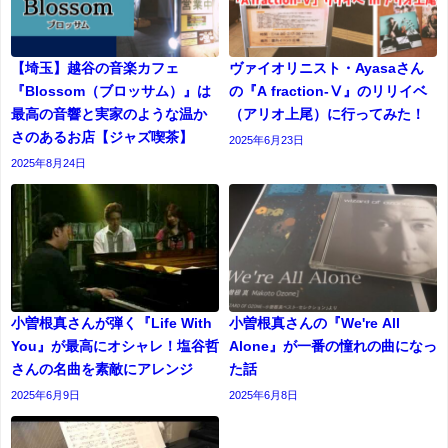
【埼玉】越谷の音楽カフェ
ヴァイオリニスト・Ayasaさん
『Blossom（ブロッサム）』は
の『A fraction-Ⅴ』のリリイベ
最高の音響と実家のような温か
（アリオ上尾）に行ってみた！
さのあるお店【ジャズ喫茶】
2025年6月23日
2025年8月24日
小曽根真さんが弾く『Life With
小曽根真さんの『We're All
You』が最高にオシャレ！塩谷哲
Alone』が一番の憧れの曲になっ
さんの名曲を素敵にアレンジ
た話
2025年6月9日
2025年6月8日