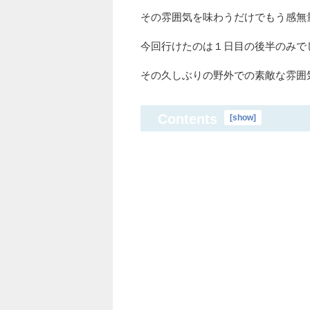
その雰囲気を味わうだけでもう感無量
今回行けたのは１日目の後半のみで
その久しぶりの野外での素敵な雰囲
Contents
[
show
]