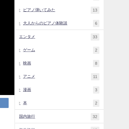
ピアノ弾いてみた
13
大人からのピアノ体験談
6
エンタメ
33
ゲーム
2
映画
8
アニメ
11
漫画
3
本
2
国内旅行
32