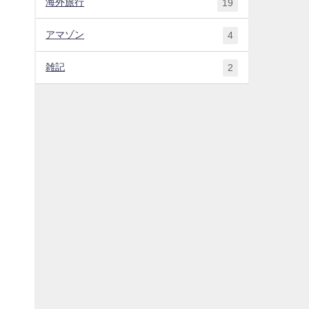
海外旅行
19
アマゾン
4
雑記
2