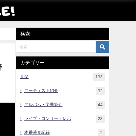
検索
カテゴリー
野
音楽
133
アーティスト紹介
32
アルバム・楽曲紹介
44
ライブ・コンサートレポ
28
本番演奏記録
2