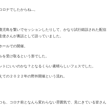
ロナでしたからね...。
鹿児島を繋いでセッションしたりして、かなり試行錯誤された配信
圭使さんが裏話として語っていました。
ホールでの開催。
ルを受け取るという形でした。
ントにいいのかな？となるくらい素晴らしいフェスでした。
えての２０２２年の野外開催という流れ。
つも、コロナ前となんら変わらない雰囲気で、見にきている皆さん