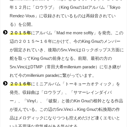
年１２月に「ロウラブ」（King Gnuの1stアルバム「Tokyo
Rendez-Vous」に収録されているものは再録音されてい
る）を公開。
２０１５年
にアルバム「Mad me more softly」を発売。この
辺の２０１５〜１６年にかけて、今のKing Gnuのメンバー
が固定されていき、後期のSrv.Vinciはロックポップス方面に
舵を取ってKing Gnuの前身となる。前期、最初の方の
Srv.VinciはDTMP（常田大希millenium parade）に引き継が
れて今のmillenium paradeに繋がっています。
２０１６年
にミニアルバム「トーキョーカオティック」を
発売。収録曲は「ロウラブ」、「サマーレインダイバ
ー」、「Vinyl」、「破裂」と後のKin Gnuの根幹となる作品
が並んでいる。この辺のSrv.Vinci→King Gnuの転換期の作
品はメロディックになりつつも控えめだけど凄くエモいと
いう不思議な空気感がある気がする。