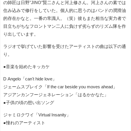
の師匠は日野"JINO"賢二さんと河上修さん。河上さんの素では
住み込みで修行をしていた。個人的に思うのはバンドの潤滑油
的存在かなと。一番の常識人。（笑）彼もまた相当な実力者で
目立ちがちなフロントマン二人に負けず劣らずのリズム隊を作
り出しています。
ラジオで挙げていた影響を受けたアーティストの曲は以下の通
り。
●音楽を始めたキッカケ
D Angelo「can't hide love」
ジェームスブレイク「If the car beside you moves ahead」
アジアンカンフージェネレーション「はるかかなた」
●子供の頃の想い出ソング
ジャミロクワイ「Virtual Insanity」
●憧れのアーティスト