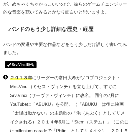
が、めちゃくちゃかっこいいので、彼らのゲームチェンジャー
的な音楽を聴いてみるとかなり面白いと思いますよ。
バンドのもう少し詳細な歴史・経歴
バンドの変遷や主要な作品などをもう少しだけ詳しく書いてみ
ました。
Srv.Vinci時代
２０１３年
にリーダーの常田大希がソロプロジェクト・
Mrs.Vinci（ミセス・ヴィンチ）を立ち上げて、すぐに
Srv.Vinci（サーヴァ・ヴィンチ）に改名。 同年の7月に
YouTubeに「ABUKU」を公開。（「ABUKU」は後に映画
『太陽は動かない』の主題歌の「泡（あぶく）としてリメ
イクされる）２０１４年6月に「Stem（ステム）」（この曲
はmillenium paradeで「Philip」としてリメイク）、２０１５