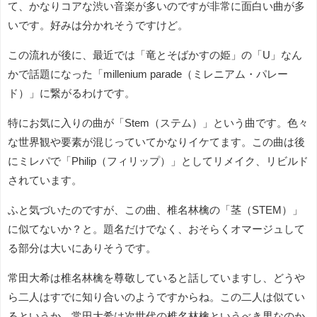
て、かなりコアな渋い音楽が多いのですが非常に面白い曲が多
いです。好みは分かれそうですけど。
この流れが後に、最近では「竜とそばかすの姫」の「U」なん
かで話題になった「millenium parade（ミレニアム・パレー
ド）」に繋がるわけです。
特にお気に入りの曲が「Stem（ステム）」という曲です。色々
な世界観や要素が混じっていてかなりイケてます。この曲は後
にミレパで「Philip（フィリップ）」としてリメイク、リビルド
されています。
ふと気づいたのですが、この曲、椎名林檎の「茎（STEM）」
に似てないか？と。題名だけでなく、おそらくオマージュして
る部分は大いにありそうです。
常田大希は椎名林檎を尊敬していると話していますし、どうや
ら二人はすでに知り合いのようですからね。この二人は似てい
るというか、常田大希は次世代の椎名林檎というべき男なのか