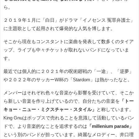
ら。
２０１９年１月に「白日」がドラマ「イノセンス 冤罪弁護士」
に主題歌として起用されて爆発的な人気を博します。
そこから現在もコンスタントに楽曲を発表して数多くのタイア
ップ、ライブも中々チケットが取れないバンドになっていま
す。
最近では個人的に２０２１年の呪術廻戦の「一途」、「逆夢」
や２０２２年のサッカーW杯の「Stardom」は熱かったなと。
メンバーはそれぞれ色々な音楽から影響を受けていて、そこか
ら新しい音楽を作り上げているので、自分たちの音楽を
「トー
キョー・ニュー・ミクスチャー・スタイル」
と称しています。
King Gnuはポップスで売れることを意識して活動しているバン
ドで、より音楽的なことを追求するのは
「millenium parade」
という別のバンドが担っています。綺麗なメロディー、井口理