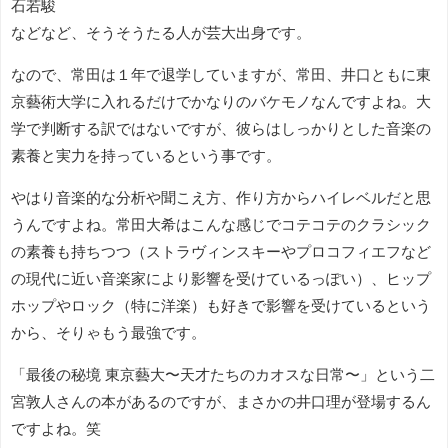
石若駿
などなど、そうそうたる人が芸大出身です。
なので、常田は１年で退学していますが、常田、井口ともに東
京藝術大学に入れるだけでかなりのバケモノなんですよね。大
学で判断する訳ではないですが、彼らはしっかりとした音楽の
素養と実力を持っているという事です。
やはり音楽的な分析や聞こえ方、作り方からハイレベルだと思
うんですよね。常田大希はこんな感じでコテコテのクラシック
の素養も持ちつつ（ストラヴィンスキーやプロコフィエフなど
の現代に近い音楽家により影響を受けているっぽい）、ヒップ
ホップやロック（特に洋楽）も好きで影響を受けているという
から、そりゃもう最強です。
「最後の秘境 東京藝大〜天才たちのカオスな日常〜」という二
宮敦人さんの本があるのですが、まさかの井口理が登場するん
ですよね。笑