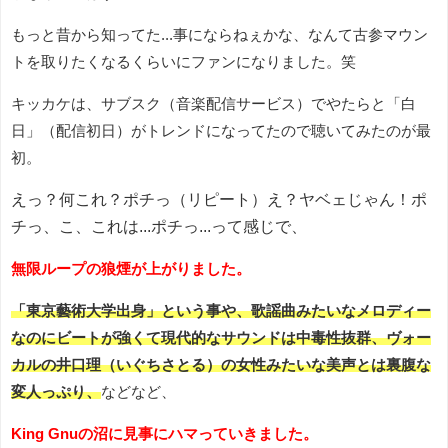
もっと昔から知ってた...事にならねぇかな、なんて古参マウン
トを取りたくなるくらいにファンになりました。笑
キッカケは、サブスク（音楽配信サービス）でやたらと「白
日」（配信初日）がトレンドになってたので聴いてみたのが最
初。
えっ？何これ？ポチっ（リピート）え？ヤベェじゃん！ポ
チっ、こ、これは...ポチっ...って感じで、
無限ループの狼煙が上がりました。
「東京藝術大学出身」という事や、歌謡曲みたいなメロディー
なのにビートが強くて現代的なサウンドは中毒性抜群、ヴォー
カルの井口理（いぐちさとる）の女性みたいな美声とは裏腹な
変人っぷり、
などなど、
King Gnuの沼に見事にハマっていきました。