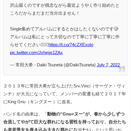
沢山届くのですが残念ながら最近ようやく作り始めたと
ころだからまだまだ当分出ません！
Single集めてアルバムにするとかはしたくないのです🥲
アルバムは私にとって大切なので丁寧に丁寧に丁寧に作
らせてください🙇🏻‍♂️
https://t.co/74cZXExoIo
pic.twitter.com/Jxhegs1ZAx
— 常田大希 - Daiki Tsuneta (@DaikiTsuneta)
July 7, 2022
２０１３年に常田大希が立ち上げたSrv.Vinci（サーヴァ・ヴィ
ンチ）が大元になっていて、メンバーの変遷も経て２０１７年
にKing Gnu（キングヌー ）に改名。
バンド名の由来は、「
動物の“Gnu=ヌー”が、春から少しずつ
合流してやがて巨大な群れになる習性を持っており、自分たち
も老若男女を巻き込み大きな群れになりたい
」という思いか