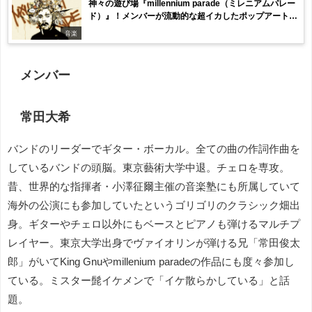
神々の遊び場『millennium parade（ミレニアムパレー
ド）』！メンバーが流動的な超イカしたポップアート集
団
音楽
メンバー
常田大希
バンドのリーダーでギター・ボーカル。全ての曲の作詞作曲を
しているバンドの頭脳。東京藝術大学中退。チェロを専攻。
昔、世界的な指揮者・小澤征爾主催の音楽塾にも所属していて
海外の公演にも参加していたというゴリゴリのクラシック畑出
身。ギターやチェロ以外にもベースとピアノも弾けるマルチプ
レイヤー。東京大学出身でヴァイオリンが弾ける兄「常田俊太
郎」がいてKing Gnuやmillenium paradeの作品にも度々参加し
ている。ミスター髭イケメンで「イケ散らかしている」と話
題。