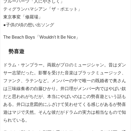
ブルーハーツ「人にやさしく」
ティグランハマシアン「ザ・ポエット」
東京事変「修羅場」
●子供の頃の想い出ソング
The Beach Boys「Wouldn't It Be Nice」
勢喜遊
ドラム・サンプラー。両親がプロのミュージシャン。昔はダン
サー志望だった。影響を受けた音楽はブラックミュージック、
ファンク、ラテンなど。メンバーの中で唯一の既婚者で奥さん
は
三味線奏者の白藤ひかり
。井口理がメンバー内ではやばい奴
だと思われがちだが、本当にやばいのはこの勢喜遊という話も
ある。井口は意図的にふざけて笑わせてくる感じがあるが勢喜
遊はマジで天然。そんな彼だがドラムの実力は相当なもので知
られている。