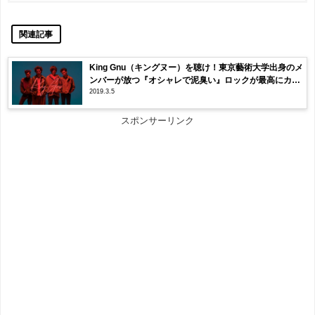
関連記事
King Gnu（キングヌー）を聴け！東京藝術大学出身のメ
ンバーが放つ『オシャレで泥臭い』ロックが最高にカッ
2019.3.5
コイイ！
スポンサーリンク