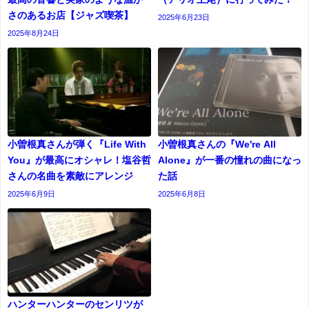
さのあるお店【ジャズ喫茶】
2025年6月23日
2025年8月24日
小曽根真さんが弾く『Life With
小曽根真さんの『We're All
You』が最高にオシャレ！塩谷哲
Alone』が一番の憧れの曲になっ
さんの名曲を素敵にアレンジ
た話
2025年6月9日
2025年6月8日
ハンターハンターのセンリツが