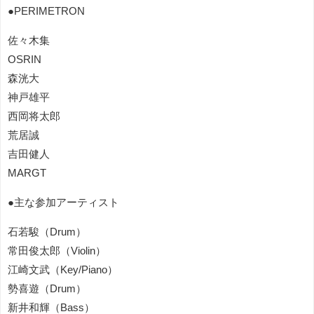
●PERIMETRON
佐々木集
OSRIN
森洸大
神戸雄平
西岡将太郎
荒居誠
吉田健人
MARGT
●主な参加アーティスト
石若駿（Drum）
常田俊太郎（Violin）
江崎文武（Key/Piano）
勢喜遊（Drum）
新井和輝（Bass）