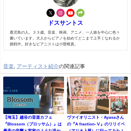
ドスサントス
鹿児島の人。３３歳。音楽、映画、アニメ、一人旅を中心に色々
書いています。大人からピアノを始めてどこまで上手くなれるか
挑戦中。好きなピアニストは小曽根真。
音楽
,
アーティスト紹介
の関連記事
【埼玉】越谷の音楽カフェ
ヴァイオリニスト・Ayasaさん
『Blossom（ブロッサム）』は
の『A fraction-Ⅴ』のリリイベ
最高の音響と実家のような温か
（アリオ上尾）に行ってみた！