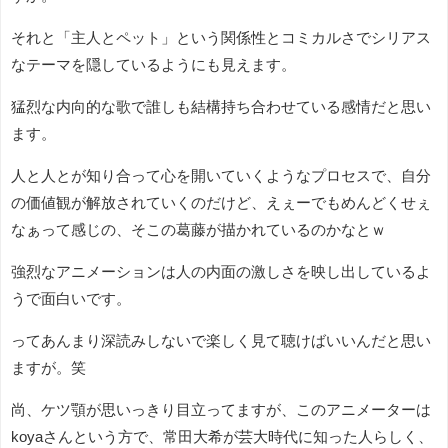
それと「主人とペット」という関係性とコミカルさでシリアス
なテーマを隠しているようにも見えます。
猛烈な内向的な歌で誰しも結構持ち合わせている感情だと思い
ます。
人と人とが知り合って心を開いていくようなプロセスで、自分
の価値観が解放されていくのだけど、えぇーでもめんどくせぇ
なぁって感じの、そこの葛藤が描かれているのかなとｗ
強烈なアニメーションは人の内面の激しさを映し出しているよ
うで面白いです。
ってあんまり深読みしないで楽しく見て聴けばいいんだと思い
ますが。笑
尚、ケツ顎が思いっきり目立ってますが、このアニメーターは
koyaさんという方で、常田大希が芸大時代に知った人らしく、