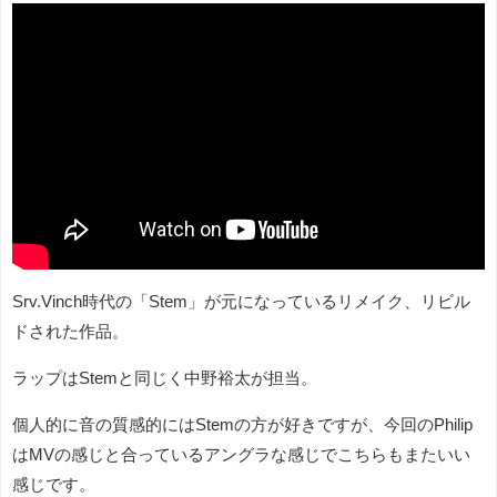
Srv.Vinch時代の「Stem」が元になっているリメイク、リビル
ドされた作品。
ラップはStemと同じく中野裕太が担当。
個人的に音の質感的にはStemの方が好きですが、今回のPhilip
はMVの感じと合っているアングラな感じでこちらもまたいい
感じです。