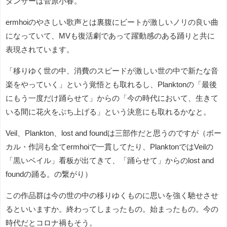
ダンサーは菅原小春。
ermhoiのやさしい歌声とは裏腹にビートが激しいノリの良い曲
になっていて、MVも復活劇であって躍動感のある踊りと共に
表現されています。
「移りゆく世の中、消費のスピードが激しい世の中で新たな音
楽をやっていく」という覚悟とも取れるし、Planktonの「最後
にもう一度だけ踊らせて」からの「今の時代において、生きて
いる間に花火をぶち上げる」という決意にも取れるかなと。
Veil、Plankton、lost and foundは三部作だと思うのですが（ボー
カル・作詞も全てermhoiで一貫してたり、PlanktonではVeilの
「黒いベイル」看板が出てきて、「踊らせて」からのlost and
foundの踊る。の繋がり）
この作品群は今の世の中の移りゆくものに思いを強く馳せさせ
るといいますか。終わってしまったもの。始まったもの。今の
時代だとコロナ禍もそう。