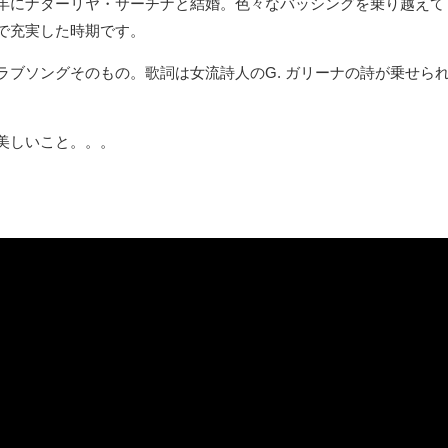
年にナターリヤ・サーチナと結婚。色々なバッシングを乗り越えて
で充実した時期です。
ラブソングそのもの。歌詞は女流詩人のG. ガリーナの詩が乗せら
美しいこと。。。