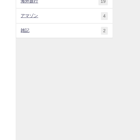
海外旅行
19
アマゾン
4
雑記
2