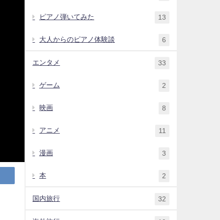
ピアノ弾いてみた
13
大人からのピアノ体験談
6
エンタメ
33
ゲーム
2
映画
8
アニメ
11
漫画
3
本
2
国内旅行
32