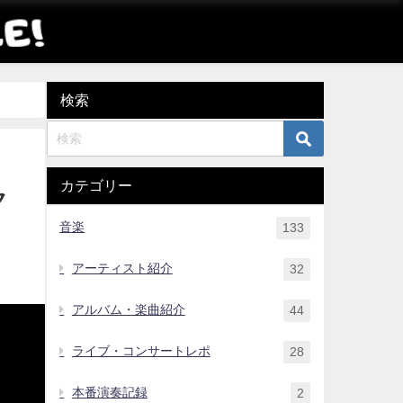
検索
カテゴリー
ク
音楽
133
アーティスト紹介
32
アルバム・楽曲紹介
44
ライブ・コンサートレポ
28
本番演奏記録
2